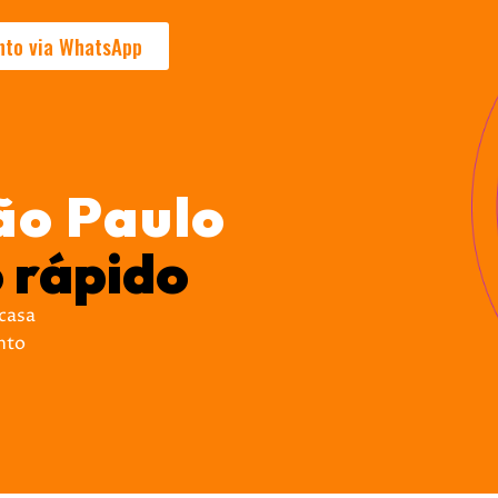
nto via WhatsApp
ão Paulo
 rápido
 casa
nto