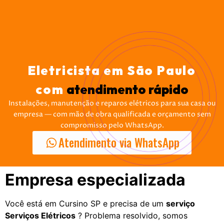
Eletricista em São Paulo
com
atendimento rápido
Instalações, manutenção e reparos elétricos para sua casa ou
empresa — com mão de obra qualificada e orçamento sem
compromisso pelo WhatsApp.
Atendimento via WhatsApp
Empresa especializada
Você está em Cursino SP e precisa de um
serviço
Serviços Elétricos
? Problema resolvido, somos