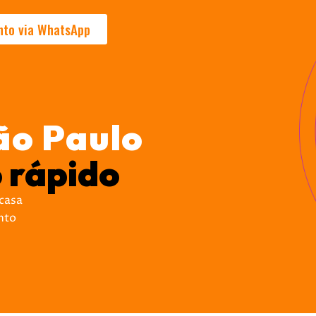
nto via WhatsApp
ão Paulo
 rápido
 casa
nto